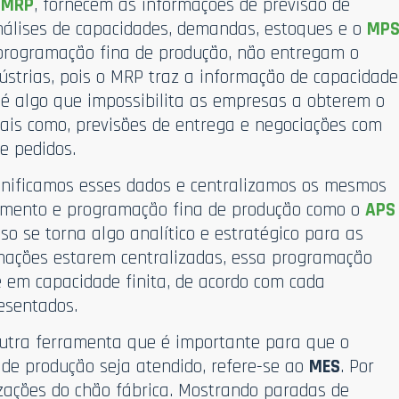
 MRP
, fornecem as informações de previsão de
análises de capacidades, demandas, estoques e o
MP
programação fina de produção, não entregam o
ústrias, pois o MRP traz a informação de capacidade
o é algo que impossibilita as empresas a obterem o
ais como, previsões de entrega e negociações com
de pedidos.
unificamos esses dados e centralizamos os mesmos
mento e programação fina de produção como o
APS
isso se torna algo analítico e estratégico para as
rmações estarem centralizadas, essa programação
 em capacidade finita, de acordo com cada
resentados.
outra ferramenta que é importante para que o
de produção seja atendido, refere-se ao
MES
. Por
zações do chão fábrica. Mostrando paradas de