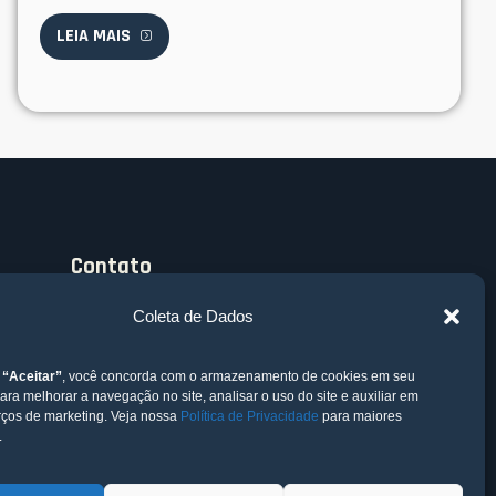
LEIA MAIS
Contato
Rua Lauro Linhares, 2010 - salas 111 e 112 -
Coleta de Dados
Trindade, Florianópolis
Av. Nova York, 10, 8º andar, Auxiliadora, Porto
m
“Aceitar”
, você concorda com o armazenamento de cookies em seu
para melhorar a navegação no site, analisar o uso do site e auxiliar em
Alegre
rços de marketing. Veja nossa
Política de Privacidade
para maiores
.
contato@lean-scheduling.com.br
+55 (51) 99614-9477