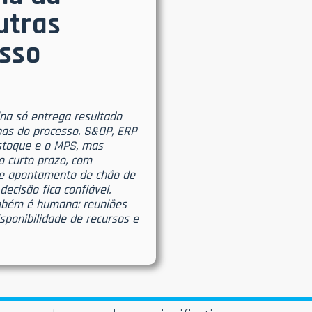
utras
esso
na só entrega resultado
as do processo. S&OP, ERP
stoque e o MPS, mas
o curto prazo, com
 e apontamento de chão de
ecisão fica confiável.
mbém é humana: reuniões
sponibilidade de recursos e