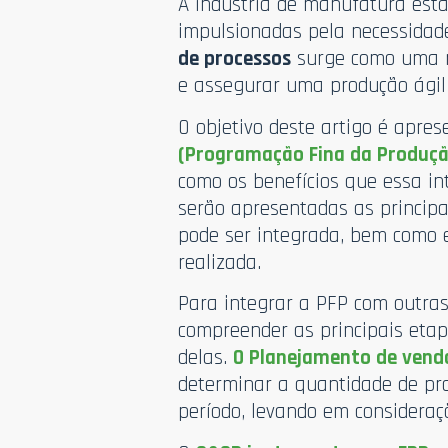
A indústria de manufatura está
impulsionadas pela necessidade
de processos
surge como uma re
e assegurar uma produção ágil 
O objetivo deste artigo é apre
(Programação Fina da Produçã
como os benefícios que essa in
serão apresentadas as principa
pode ser integrada, bem como 
realizada.
Para integrar a PFP com outras
compreender as principais etap
delas.
O Planejamento de vend
determinar a quantidade de pr
período, levando em considera