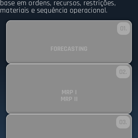
base em ordens, recursos, restrições,
materiais e sequência operacional.
01.
FORECASTING
02.
MRP I
MRP II
03.