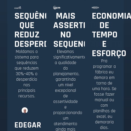
SEQUÊNCIA
MAIS
ECONOMI
QUE
ASSERTIVIDADE
DE
REDUZ
NO
TEMPO
DESPERDÍCIO
SEQUENCIAMENTO
E
ESFORÇO
Moldamos o
Elevamos
sistema para
significativamente
Pra
sequências
a qualidade
programar a
que reduzem
do
fábrica eu
30%–40% o
planejamento,
demoro em
desperdício
garantindo
torno de
nos
um nível
uma hora. Se
principais
excepcional
fosse fazer
recursos.
de
manual ou
assertividade
com
e
planilhas de
proporcionando
excel, eu
um
demoraria
EDEGAR
atendimento
dias.
ainda mais