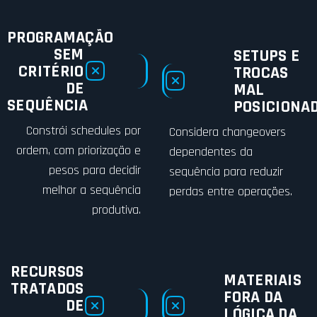
PROGRAMAÇÃO
SEM
SETUPS E
CRITÉRIO
TROCAS
DE
MAL
SEQUÊNCIA
POSICIONA
Constrói schedules por
Considera changeovers
ordem, com priorização e
dependentes da
pesos para decidir
sequência para reduzir
melhor a sequência
perdas entre operações.
produtiva.
RECURSOS
MATERIAIS
TRATADOS
FORA DA
DE
LÓGICA DA