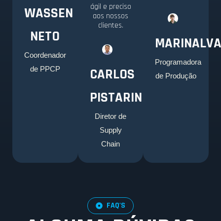
ágil e preciso
WASSEN
aos nossos
clientes.
NETO
MARINALV
Coordenador
Programadora
de PPCP
CARLOS
de Produção
PISTARINI
Diretor de
Supply
Chain
FAQ'S