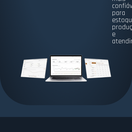
confiáv
para
estoqu
produ
e
atendi