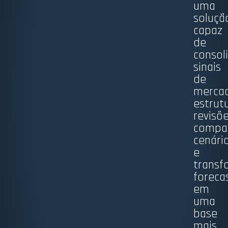
uma
soluçã
capaz
de
consol
sinais
de
merca
estrut
revisõe
compa
cenári
e
transf
foreca
em
uma
base
mais