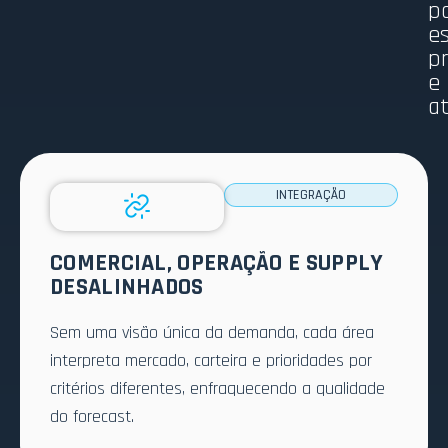
p
e
p
e
a
INTEGRAÇÃO
COMERCIAL, OPERAÇÃO E SUPPLY
DESALINHADOS
Sem uma visão única da demanda, cada área
interpreta mercado, carteira e prioridades por
critérios diferentes, enfraquecendo a qualidade
do forecast.