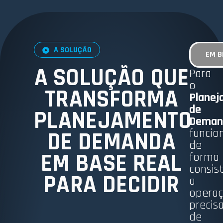
A SOLUÇÃO
EM B
A SOLUÇÃO QUE
Para
o
TRANSFORMA
Planej
de
PLANEJAMENTO
Deman
funcio
DE DEMANDA
de
EM BASE REAL
forma
consis
PARA DECIDIR
a
opera
precis
de