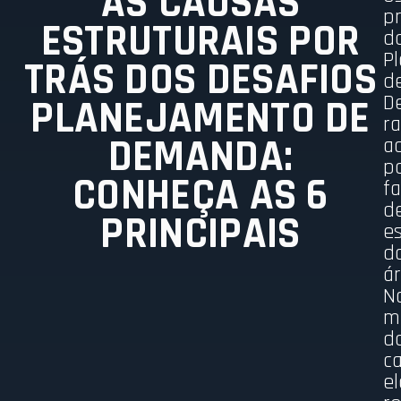
AS CAUSAS
p
ESTRUTURAIS POR
d
P
TRÁS DOS DESAFIOS
d
D
PLANEJAMENTO DE
r
DEMANDA:
a
p
CONHEÇA AS 6
fa
d
PRINCIPAIS
e
d
ár
N
m
d
ca
el