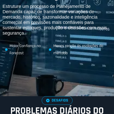
Estruture um processo de Planejamento de
Demanda capaz de transformar variações de
mercado, histórico, sazonalidade e inteligência
comercial em previsões mais confiáveis para
sustentar estoques, produção e decisões com mais
segurança..
Maior Confiança no
Menos reação às oscilações do
Forecast
mercado
DESAFIOS
PROBLEMAS DIÁRIOS DO