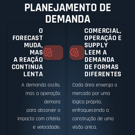
PLANEJAMENTO DE
DEMANDA
O
COMERCIAL,
FORECAST
OPERAÇÃO E
MUDA,
SUPPLY
MAS
LEEM A
A REAÇÃO
DEMANDA
CONTINUA
DE FORMAS
LENTA
DIFERENTES
A demanda oscila,
Cada área enxerga o
mas a operação
mercado por uma
demora
lógica própria,
para absorver o
enfraquecendo a
impacto com critério
construção de uma
e velocidade.
visão única.