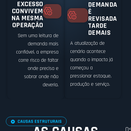
EXCESSO
DEMANDA
CONVIVEM
É
NA MESMA
REVISADA
OPERAÇÃO
TARDE
DEMAIS
Sem uma leitura de
A atualização de
demanda mais
cenário acontece
confiável, a empresa
quando o impacto já
corre risco de faltar
começou a
onde precisa e
pressionar estoque,
sobrar onde não
produção e serviço.
deveria.
CAUSAS ESTRUTURAIS
O