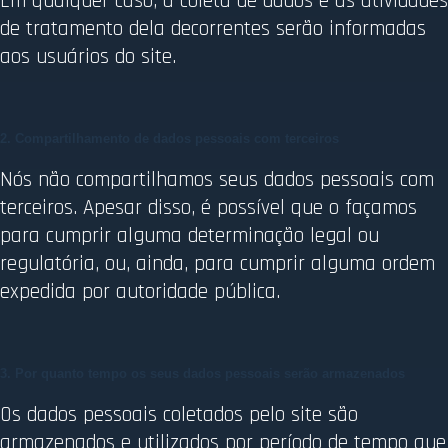
Em qualquer caso, a coleta de dados e as atividades
de tratamento dela decorrentes serão informadas
aos usuários do site.
2. Compartilhamento de dados pessoais com terceiros
Nós não compartilhamos seus dados pessoais com
terceiros. Apesar disso, é possível que o façamos
para cumprir alguma determinação legal ou
regulatória, ou, ainda, para cumprir alguma ordem
expedida por autoridade pública.
3. Por quanto tempo os seus dados pessoais serão armazenados
Os dados pessoais coletados pelo site são
armazenados e utilizados por período de tempo que