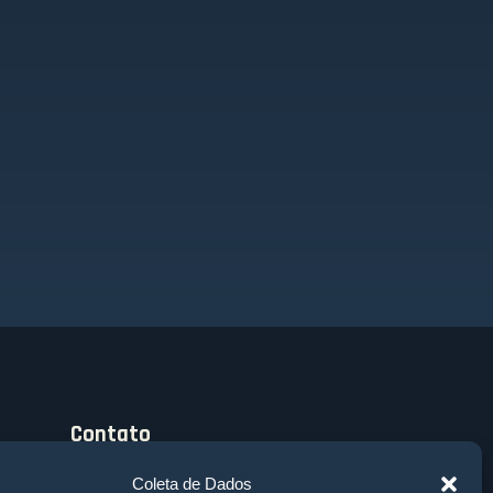
Contato
Rua Lauro Linhares, 2010 - salas 111 e 112 -
Coleta de Dados