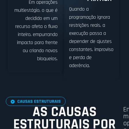
Em operações
Quando a
multiestágio, o que é
programação ignora
decidido em um
restrições reais, a
recurso afeta o fluxo
execução passa a
inteiro, empurrando
depender de ajustes
impacto para frente
constantes, improviso
ou criando novos
e perda de
bloqueios.
aderência.
CAUSAS ESTRUTURAIS
AS CAUSAS
E
m
ESTRUTURAIS POR
o