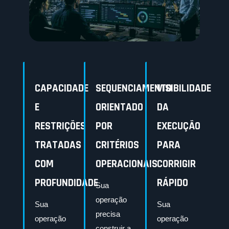
CAPACIDADE
SEQUENCIAMENTO
VISIBILIDADE
E
ORIENTADO
DA
RESTRIÇÕES
POR
EXECUÇÃO
TRATADAS
CRITÉRIOS
PARA
COM
OPERACIONAIS
CORRIGIR
PROFUNDIDADE
RÁPIDO
Sua
operação
Sua
Sua
precisa
operação
operação
construir a