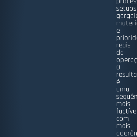
proces
setups
gargal
materi
e
priori
reais
da
operaç
O
result
é
uma
sequên
mais
factível
com
mais
aderên