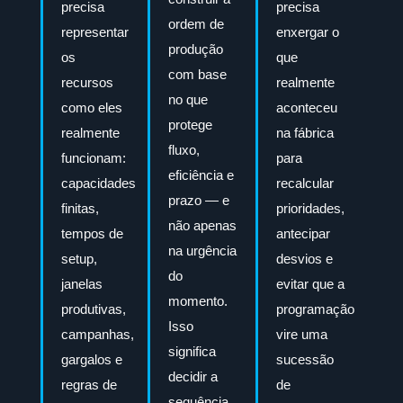
precisa
precisa
ordem de
representar
enxergar o
produção
os
que
com base
recursos
realmente
no que
como eles
aconteceu
protege
realmente
na fábrica
fluxo,
funcionam:
para
eficiência e
capacidades
recalcular
prazo — e
finitas,
prioridades,
não apenas
tempos de
antecipar
na urgência
setup,
desvios e
do
janelas
evitar que a
momento.
produtivas,
programação
Isso
campanhas,
vire uma
significa
gargalos e
sucessão
decidir a
regras de
de
sequência