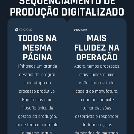
SEQUENCIAMENTO DE
PRODUÇÃO DIGITALIZADO
TODOS NA
MAIS
MESMA
FLUIDEZ NA
PÁGINA
OPERAÇÃO
Tínhamos um grande
Agora, temos processos
desfaio de integrar
mais fluidos e uma
cada etapa do
visão clara de toda
processo produtivo.
cadeia de manufatura,
Hoje temos uma
o que nos permite
filosofia única de
tomar decisões
gestão da produção,
assertivas e responder
onde todo mundo fala
de forma ágil às
a mesma língua.
demandas do mercado,