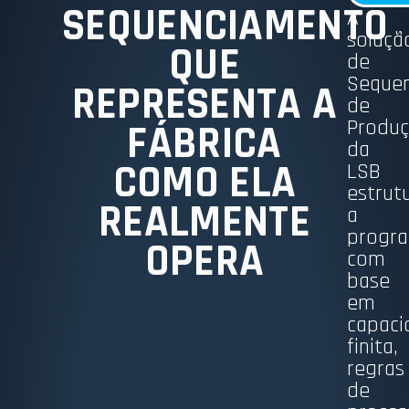
SEQUENCIAMENTO
A
soluçã
QUE
de
Seque
REPRESENTA A
de
Produ
FÁBRICA
da
COMO ELA
LSB
estrut
REALMENTE
a
progr
OPERA
com
base
em
capaci
finita,
regras
de