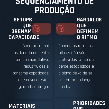
SEQUENCIAMENTO DE
PRODUÇÃO
SETUPS
GARGALOS
QUE
QUE
DRENAM
DEFINEM
CAPACIDADE
O RITMO
Cada troca mal
Quando os recursos
posicionada aumenta
críticos não são
tempo improdutivo,
protegidos, a fábrica
reduz fluidez e
perde estabilidade e
consome capacidade
o plano deixa de se
que deveria estar
sustentar ao longo
gerando entrega.
do dia.
PRIORIDADES
MATERIAIS