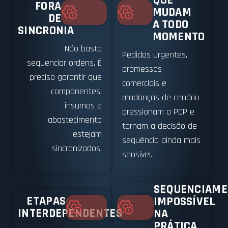
QUE
FORA
MUDAM
DE
A TODO
SINCRONIA
MOMENTO
Não basta
Pedidos urgentes,
sequenciar ordens. É
promessas
preciso garantir que
comerciais e
componentes,
mudanças de cenário
insumos e
pressionam o PCP e
abastecimento
tornam a decisão de
estejam
sequência ainda mais
sincronizados.
sensível.
SEQUENCIAME
ETAPAS
IMPOSSÍVEL
INTERDEPENDENTES
NA
PRÁTICA