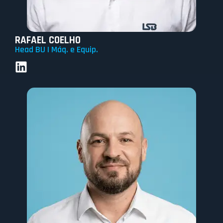
RAFAEL COELHO
Head BU | Máq. e Equip.