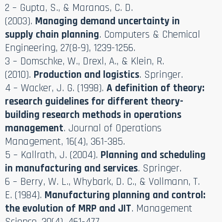
2 – Gupta, S., & Maranas, C. D.
(2003).
Managing demand uncertainty in
supply chain planning
. Computers & Chemical
Engineering, 27(8-9), 1239-1256.
3 – Domschke, W., Drexl, A., & Klein, R.
(2010).
Production and logistics
. Springer.
4 – Wacker, J. G. (1998).
A definition of theory:
research guidelines for different theory-
building research methods in operations
management
. Journal of Operations
Management, 16(4), 361-385.
5 – Kallrath, J. (2004).
Planning and scheduling
in manufacturing and services
. Springer.
6 – Berry, W. L., Whybark, D. C., & Vollmann, T.
E. (1984).
Manufacturing planning and control:
the evolution of MRP and JIT
. Management
Science, 30(4), 461-477.