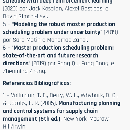
schedule with deep reinforcement learning
”
(2020) por Jack Kosaian, Alexei Bastidas, e
David Simchi-Levi.
5 – “
Modeling the robust master production
scheduling problem under uncertainty
” (2019)
por Sara Matin e Mohamad Zandi.
6 – “
Master production scheduling problem:
state-of-the-art and future research
directions
” (2019) por Rong Qu, Fang Dong, e
Zhenming Zhang.
Referências Bibliográficas:
1 – Vollmann, T. E., Berry, W. L., Whybark, D. C.,
& Jacobs, F. R. (2005).
Manufacturing planning
and control systems for supply chain
management (5th ed.)
. New York: McGraw-
Hill/Irwin.