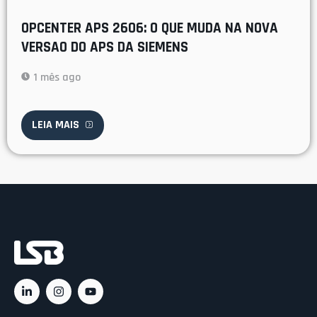
OPCENTER APS 2606: O QUE MUDA NA NOVA
VERSAO DO APS DA SIEMENS
1 mês ago
LEIA MAIS
Ac
C
C
Rá