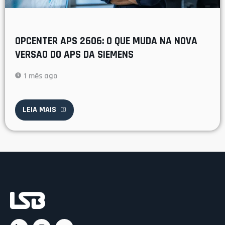
OPCENTER APS 2606: O QUE MUDA NA NOVA
VERSAO DO APS DA SIEMENS
1 mês ago
LEIA MAIS
Ac
C
C
Rá