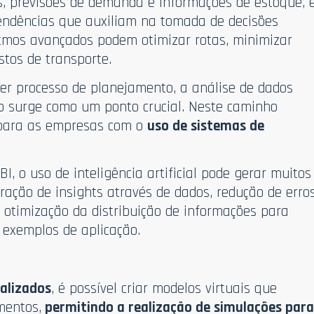
s, previsões de demanda e informações de estoque, 
 tendências que auxiliam na tomada de decisões
ritmos avançados podem otimizar rotas, minimizar
stos de transporte.
er processo de planejamento, a análise de dados
o surge como um ponto crucial. Neste caminho
 para as empresas com o
uso de sistemas de
, o uso de inteligência artificial pode gerar muitos
ração de insights através de dados, redução de erro
 otimização da distribuição de informações para
 exemplos de aplicação.
alizados
, é possível criar modelos virtuais que
mentos,
permitindo a realização de simulações par