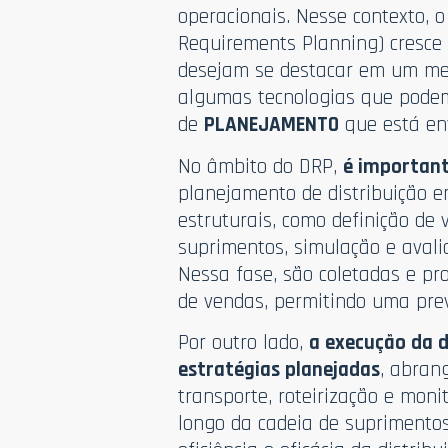
operacionais. Nesse contexto, 
Requirements Planning) cresce
desejam se destacar em um mer
algumas tecnologias que podem
de
PLANEJAMENTO
que está env
No âmbito do DRP,
é important
planejamento de distribuição e
estruturais, como definição de
suprimentos, simulação e avali
Nessa fase, são coletadas e pr
de vendas, permitindo uma pre
Por outro lado,
a execução da d
estratégias planejadas
, abran
transporte, roteirização e moni
longo da cadeia de suprimentos