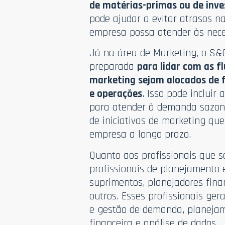
de matérias-primas ou de inv
pode ajudar a evitar atrasos n
empresa possa atender às neces
Já na área de Marketing, o S&
preparada
para lidar com as f
marketing sejam alocados de f
e operações
. Isso pode inclui
para atender à demanda sazona
de iniciativas de marketing qu
empresa a longo prazo.
Quanto aos profissionais que 
profissionais de planejamento 
suprimentos, planejadores fina
outros. Esses profissionais g
e gestão de demanda, planejam
financeira e análise de dados.