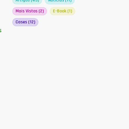
Artigos
(43)
Notícias
(11)
s
Mais Vistos
(2)
E-Book
(1)
Cases
(12)
s