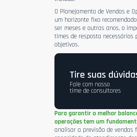
O Planejamento de Vendas e Op
um horizonte fixo recomendad
ser meses e outras anos, o imp
times de resposta necessários
objetivos.
Tire suas dúvida
Fale com nosso
time de consultores
Para garantir o melhor balan
operações tem um fundamenta
analisar a previsão de vendas 