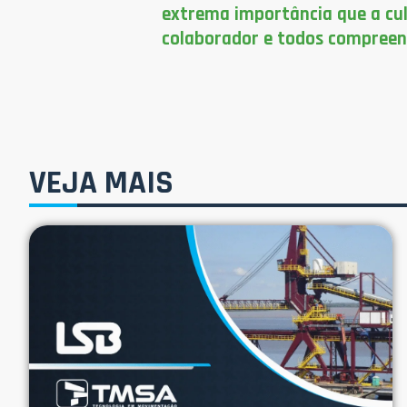
extrema importância que a cul
colaborador e todos compreen
VEJA MAIS