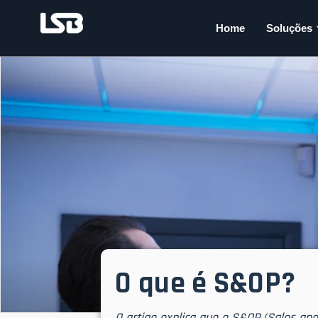
Home
Soluções
O que é S&OP?
O artigo explica que o S&OP (Sales an