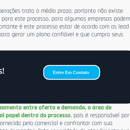
erações trata o médio prazo, portanto não existe
o para este processo, para algumas empresas pode
ortante é este processo estar de acordo com os lead
 para gerar um plano confiável e que cumpra seus
s!
Entre Em Contato
ceamento entre oferta e demanda, a área de
l papel dentro do processo
, pois é responsável por
fornecida pelo comercial e confrontar com sua