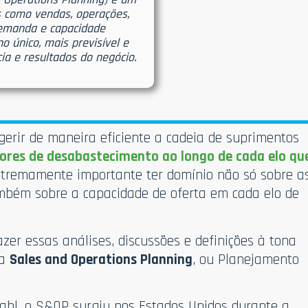
s como vendas, operações,
demanda e capacidade
o único, mais previsível e
cia e resultados do negócio.
gerir de maneira eficiente a cadeia de suprimentos
ores de desabastecimento ao longo de cada elo qu
extremamente importante ter domínio não só sobre a
bém sobre a capacidade de oferta em cada elo de
zer essas análises, discussões e definições à tona
ra
Sales and Operations Planning
, ou Planejamento
hl, o S&OP surgiu nos Estados Unidos durante a