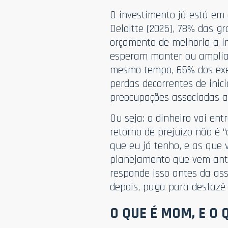
O investimento já está em
Deloitte (2025), 78% das g
orçamento de melhoria a in
esperam manter ou ampliar 
mesmo tempo, 65% dos exe
perdas decorrentes de inic
preocupações associadas a
Ou seja: o dinheiro vai en
retorno de prejuízo não é 
que eu já tenho, e as que 
planejamento que vem ant
responde isso antes da ass
depois, paga para desfazê-
O QUE É MOM, E O 