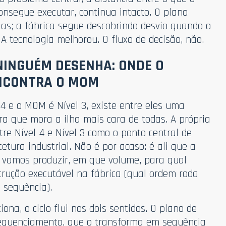
nsegue executar, continua intacto. O plano
as; a fábrica segue descobrindo desvio quando o
 A tecnologia melhorou. O fluxo de decisão, não.
NINGUÉM DESENHA: ONDE O
NCONTRA O MOM
4 e o MOM é Nível 3, existe entre eles uma
ira que mora a ilha mais cara de todas. A própria
tre Nível 4 e Nível 3 como o ponto central de
etura industrial. Não é por acaso: é ali que a
e vamos produzir, em que volume, para qual
trução executável na fábrica (qual ordem roda
 sequência).
ona, o ciclo flui nos dois sentidos. O plano de
equenciamento, que o transforma em sequência