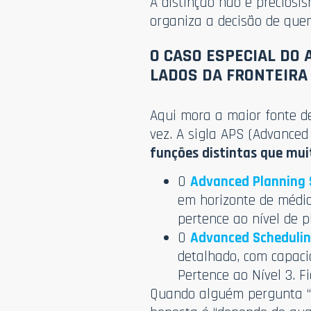
A distinção não é preciosi
organiza a decisão de que
O CASO ESPECIAL DO 
LADOS DA FRONTEIRA
Aqui mora a maior fonte d
vez. A sigla APS (Advance
funções distintas que mu
O
Advanced Planning
em horizonte de médio
pertence ao nível de p
O
Advanced Scheduli
detalhado, com capacid
Pertence ao Nível 3. F
Quando alguém pergunta “A