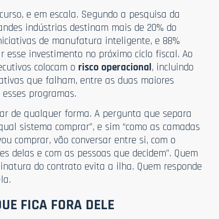
 curso, e em escala. Segundo a pesquisa da
randes indústrias destinam mais de 20% do
iciativas de manufatura inteligente, e 88%
esse investimento no próximo ciclo fiscal. Ao
cutivos colocam o
risco operacional
, incluindo
iativas que falham, entre as duas maiores
 esses programas.
trar de qualquer forma. A pergunta que separa
“qual sistema comprar”, e sim “como as camadas
vou comprar, vão conversar entre si, com o
es delas e com as pessoas que decidem”. Quem
inatura do contrato evita a ilha. Quem responde
la.
QUE FICA FORA DELE