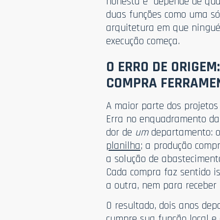
honesta é “depende de qual
duas funções como uma só 
arquitetura em que ningué
execução começa.
O ERRO DE ORIGE
COMPRA FERRAME
A maior parte dos projetos
Erra no enquadramento da 
dor de
um
departamento: 
planilha
; a produção comp
a solução de abastecimento
Cada compra faz sentido i
a outra, nem para receber
O resultado, dois anos de
cumpre sua função local e 