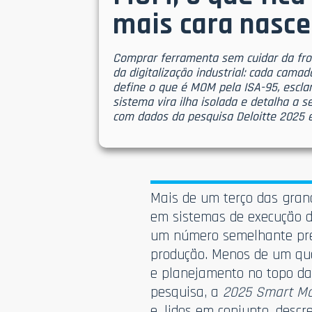
mais cara nasc
Comprar ferramenta sem cuidar da fron
da digitalização industrial: cada cama
define o que é MOM pela ISA-95, escla
sistema vira ilha isolada e detalha a 
com dados da pesquisa Deloitte 2025 e 
Mais de um terço das grand
em sistemas de execução d
um número semelhante pre
produção. Menos de um quar
e planejamento no topo d
pesquisa, a
2025 Smart Ma
e, lidos em conjunto, desc