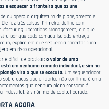
 e esquecer a fronteira que as une
.
ide ou opera a arquitetura de planejamento e
Ele faz três coisas. Primeiro, define com
nufacturing Operations Management) e o que
mostra por que cada camada isolada entrega
ceiro, explica em que sequência conectar tudo
jeto em risco operacional.
 e difícil de praticar:
o valor de uma
o está em nenhuma camada individual, e sim na
planeja vira o que se executa.
Um sequenciador
o sobre dados que a fábrica não confirma é uma
pontamentos que nenhum plano consome é
ra industrial, é sinônimo de capital parado.
ORTA AGORA