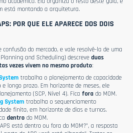
smo acadêmico. Ela organiza o resto deste guia, e
m está montando a arquitetura.
APS: POR QUE ELE APARECE DOS DOIS
e confusão do mercado, e vale resolvê-la de uma
d Planning and Scheduling) descreve
duas
itas vezes vivem no mesmo produto
:
 System
trabalha o planejamento de capacidade
 e longo prazo. Em horizonte de meses, ele
lanejamento (SCP, Nível 4). Fica
fora
do MOM.
ng System
trabalha o sequenciamento
ade finita, em horizonte de dias e turnos.
ica
dentro
do MOM.
PS está dentro ou fora do MOM?”, a resposta