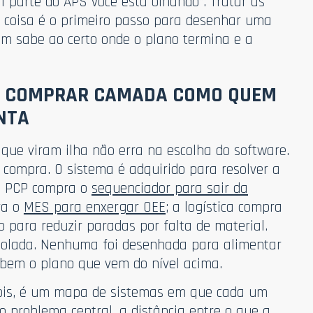
 parte do APS você está olhando”. Tratar as
coisa é o primeiro passo para desenhar uma
m sabe ao certo onde o plano termina e a
M: COMPRAR CAMADA COMO QUEM
NTA
 que viram ilha não erra na escolha do software.
compra. O sistema é adquirido para resolver a
o PCP compra o
sequenciador para sair da
ra o
MES para enxergar OEE
; a logística compra
 para reduzir paradas por falta de material.
solada. Nenhuma foi desenhada para alimentar
 bem o plano que vem do nível acima.
pois, é um mapa de sistemas em que cada um
o problema central, a distância entre o que a