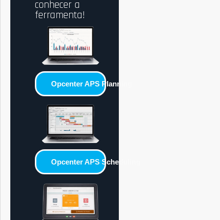
conhecer a
ferramenta!
Opcenter APS Planning
Opcenter APS Scheduling