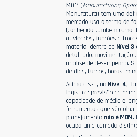
MOM (
Manufacturing Oper
Manufatura) tem uma defini
mercado usa o termo de fo
(conhecida também como I
atividades, funções e tro
material dentro do
Nível 3
detalhado, movimentação de
análise de desempenho. Sã
de dias, turnos, horas, mi
Acima disso, no
Nível 4
, fi
logística: previsão de de
capacidade de médio e longo
ferramentas que vão olhar
planejamento
não é MOM
.
ocupa uma camada distinta,