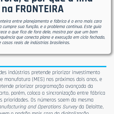
e na FRONTEIRA
teira entre planejamento e fábrica é o erro mais caro
da cumpre sua função, e o problema continua. Este guia
rece o que fica de fora dele, mostra por que um bom
sequência que conecta plano e execução em ciclo fechado,
casos reais de indústrias brasileiras.
es indústrias pretende priorizar investimento
e manufatura (MES) nos próximos dois anos, e
tende priorizar programação avançada da
to, porém, coloca a sincronização entre fábrica
as prioridades. Os números saem da mesma
nufacturing and Operations Survey
da Deloitte,
revem o padrão mais caro da digitalização