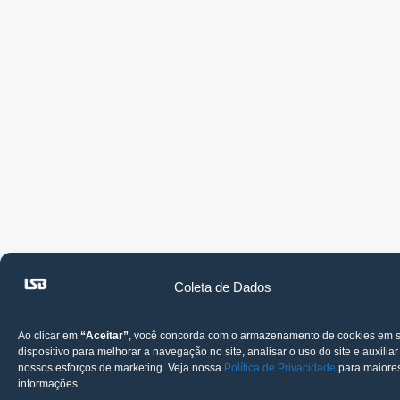
Coleta de Dados
Ao clicar em
“Aceitar”
, você concorda com o armazenamento de cookies em 
dispositivo para melhorar a navegação no site, analisar o uso do site e auxilia
nossos esforços de marketing. Veja nossa
Política de Privacidade
para maiore
informações.