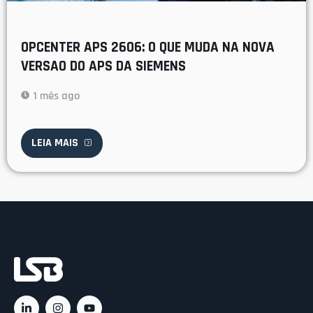
OPCENTER APS 2606: O QUE MUDA NA NOVA
VERSAO DO APS DA SIEMENS
1 mês ago
LEIA MAIS
Ac
C
C
Rá