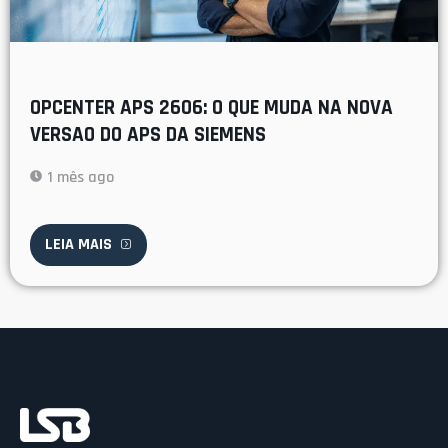
OPCENTER APS 2606: O QUE MUDA NA NOVA
VERSAO DO APS DA SIEMENS
1 mês ago
LEIA MAIS
Ac
C
C