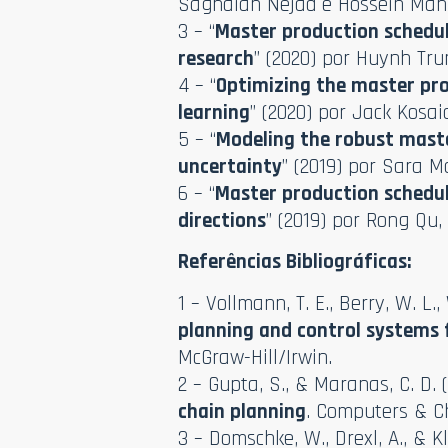
Saghaian Nejad e Hossein Mahl
3 – “
Master production scheduli
research
” (2020) por Huynh Tr
4 – “
Optimizing the master pr
learning
” (2020) por Jack Kosai
5 – “
Modeling the robust mast
uncertainty
” (2019) por Sara
6 – “
Master production schedul
directions
” (2019) por Rong Q
Referências Bibliográficas:
1 – Vollmann, T. E., Berry, W. L.
planning and control systems 
McGraw-Hill/Irwin.
2 – Gupta, S., & Maranas, C. D. 
chain planning
. Computers & Ch
3 – Domschke, W., Drexl, A., & Kl