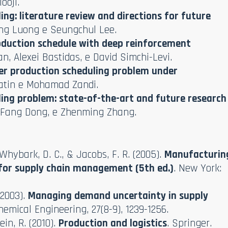
ooji.
ng: literature review and directions for future
ung Luong e Seungchul Lee.
oduction schedule with deep reinforcement
an, Alexei Bastidas, e David Simchi-Levi.
er production scheduling problem under
 Matin e Mohamad Zandi.
ing problem: state-of-the-art and future research
u, Fang Dong, e Zhenming Zhang.
, Whybark, D. C., & Jacobs, F. R. (2005).
Manufacturin
for supply chain management (5th ed.)
. New York:
(2003).
Managing demand uncertainty in supply
emical Engineering, 27(8-9), 1239-1256.
ein, R. (2010).
Production and logistics
. Springer.