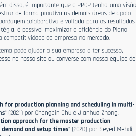
Além disso, é importante que o PPCP tenha uma visã
estrar de forma proativa as demais áreas de apoio
ordagem colaborativa e voltada para os resultados
tégia, é possível maximizar a eficiência do Plano
 a competitividade da empresa no mercado.
tema pode ajudar a sua empresa a ter sucesso,
esse no nosso site ou converse com nossa equipe de
 for production planning and scheduling in multi-
ms
” (2021) por Chengbin Chu e Jianhua Zhong.
ation approach for the master production
y demand and setup times
” (2020) por Seyed Mehdi