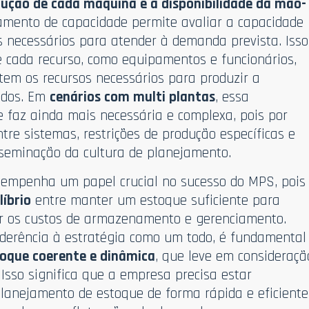
dução de cada máquina e a disponibilidade da mão-
jamento de capacidade permite avaliar a capacidade
s necessários para atender à demanda prevista. Isso
e cada recurso, como equipamentos e funcionários,
em os recursos necessários para produzir a
idos. Em
cenários com multi plantas
, essa
e faz ainda mais necessária e complexa, pois por
tre sistemas, restrições de produção específicas e
sseminação da cultura de planejamento.
empenha um papel crucial no sucesso do MPS, pois
líbrio
entre manter um estoque suficiente para
r os custos de armazenamento e gerenciamento.
 aderência à estratégia como um todo, é fundamental
stoque coerente e dinâmica
, que leve em consideraçã
sso significa que a empresa precisa estar
lanejamento de estoque de forma rápida e eficiente