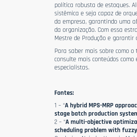
política robusta de estoques. 
sistêmica e seja capaz de orqu
da empresa, garantindo uma ab
da organização. Com essa estra
Mestre de Produção e garantir
Para saber mais sobre como o 
consulte mais conteúdos como 
especialistas.
Fontes:
1 – “
A hybrid MPS-MRP approach
stage batch production syste
2 – “
A multi-objective optimiz
scheduling problem with fuzz