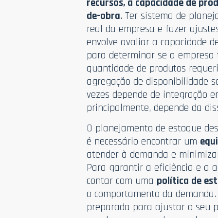
recursos, a capacidade de pro
de-obra
. Ter sistema de plane
real da empresa e fazer ajuste
envolve avaliar a capacidade d
para determinar se a empresa t
quantidade de produtos requer
agregação de disponibilidade s
vezes depende de integração en
principalmente, depende da di
O planejamento de estoque des
é necessário encontrar um
equi
atender à demanda e minimiza
Para garantir a eficiência e a
contar com uma
política de e
o comportamento da demanda. I
preparada para ajustar o seu p