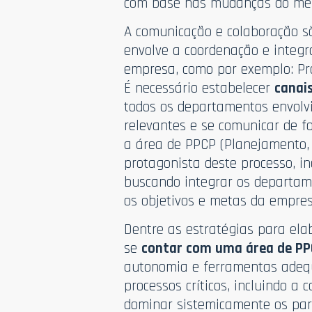
com base nas mudanças do mer
A comunicação e colaboração s
envolve a coordenação e integ
empresa, como por exemplo: Pr
É necessário estabelecer
canai
todos os departamentos envolv
relevantes e se comunicar de fo
a área de PPCP (Planejamento,
protagonista deste processo, i
buscando integrar os departam
os objetivos e metas da empres
Dentre as estratégias para ela
se
contar com uma área de PP
autonomia e ferramentas adeq
processos críticos, incluindo 
dominar sistemicamente os par