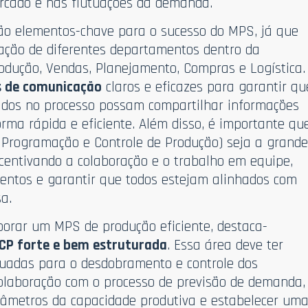
cado e nas flutuações da demanda.
ão elementos-chave para o sucesso do MPS, já que
ração de diferentes departamentos dentro da
odução, Vendas, Planejamento, Compras e Logística.
s de comunicação
claros e eficazes para garantir qu
idos no processo possam compartilhar informações
rma rápida e eficiente. Além disso, é importante qu
 Programação e Controle de Produção) seja a grand
ncentivando a colaboração e o trabalho em equipe,
entos e garantir que todos estejam alinhados com
a.
borar um MPS de produção eficiente, destaca-
CP forte e bem estruturada
. Essa área deve ter
uadas para o desdobramento e controle dos
a colaboração com o processo de previsão de demanda,
âmetros da capacidade produtiva e estabelecer um