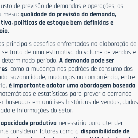
busto de previsão de demandas e operações, os
à mesa:
qualidade da previsão da demanda,
iva, políticas de estoque bem definidas e
oio
.
s principais desafios enfrentados na elaboração de
 se trata de uma estimativa do volume de vendas e
determinado período.
A demanda pode ser
res
, como a mudança nos padrões de consumo dos
cado, sazonalidade, mudanças na concorrência, entre
fio,
é importante adotar uma abordagem baseada
 matemáticos e estatísticos para prever a demanda
r baseados em análises históricas de vendas, dado
cado e informações do setor.
apacidade produtiva
necessária para atender
ante considerar fatores como a
disponibilidade de