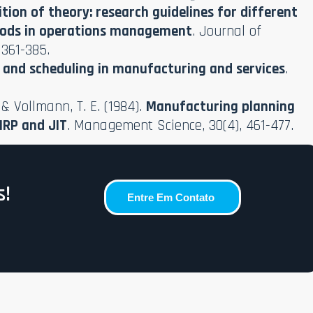
ition of theory: research guidelines for different
hods in operations management
. Journal of
 361-385.
 and scheduling in manufacturing and services
.
 & Vollmann, T. E. (1984).
Manufacturing planning
MRP and JIT
. Management Science, 30(4), 461-477.
s!
Entre Em Contato