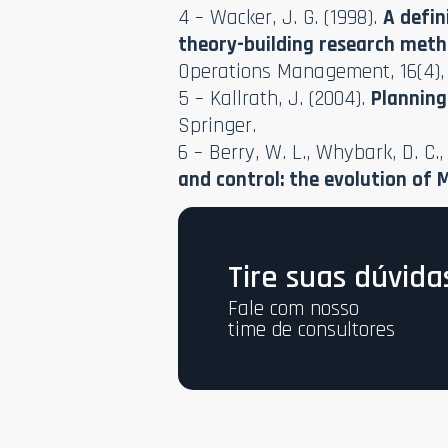
4 – Wacker, J. G. (1998).
A defin
theory-building research met
Operations Management, 16(4),
5 – Kallrath, J. (2004).
Planning
Springer.
6 – Berry, W. L., Whybark, D. C.,
and control: the evolution of 
Tire suas dúvida
Fale com nosso
time de consultores