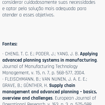
considerar cuidadosamente suas necessidades
e optar pela solução mais adequada para
atender a esses objetivos.
Fontes:
· CHENG, T. C. E.; PODER, J.; YANG, J. B.
Applying
advanced planning systems in manufacturing
.
Journal of Manufacturing Technology
Management, v. 15, n. 7, p. 568-577, 2004.
· FLEISCHMANN, B.; VAN NUNEN, J. A. E. E.;
GRAVE, B.; GÜNTHER, H.
Supply chain
management and advanced planning – basics,
overview and challenges
. European Journal of
Operational Research, v. 163, n. 3, p. 575-588,