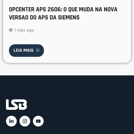
OPCENTER APS 2606: O QUE MUDA NA NOVA
VERSAO DO APS DA SIEMENS
1 mês ago
LEIA MAIS
Ac
C
C
Rá