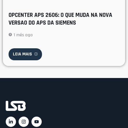
OPCENTER APS 2606: O QUE MUDA NA NOVA
VERSAO DO APS DA SIEMENS
1 mês ago
LEIA MAIS
Ac
C
C
Rá