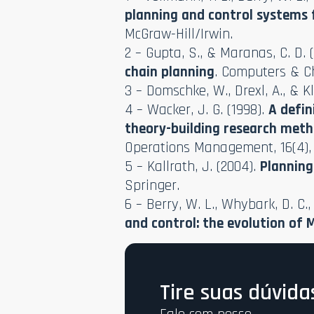
planning and control systems 
McGraw-Hill/Irwin.
2 – Gupta, S., & Maranas, C. D. 
chain planning
. Computers & Ch
3 – Domschke, W., Drexl, A., & Kl
4 – Wacker, J. G. (1998).
A defin
theory-building research met
Operations Management, 16(4), 
5 – Kallrath, J. (2004).
Planning
Springer.
6 – Berry, W. L., Whybark, D. C.,
and control: the evolution of 
Tire suas dúvida