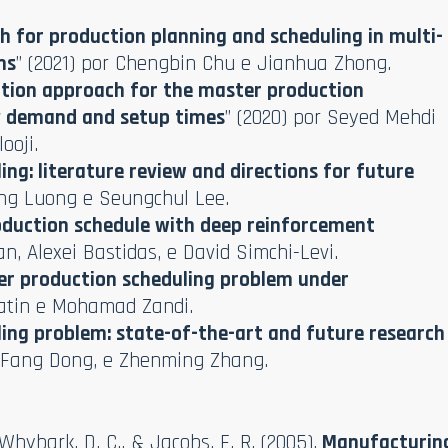
 for production planning and scheduling in multi-
ms
” (2021) por Chengbin Chu e Jianhua Zhong.
ation approach for the master production
y demand and setup times
” (2020) por Seyed Mehdi
ooji.
ng: literature review and directions for future
ung Luong e Seungchul Lee.
oduction schedule with deep reinforcement
an, Alexei Bastidas, e David Simchi-Levi.
er production scheduling problem under
 Matin e Mohamad Zandi.
ing problem: state-of-the-art and future research
u, Fang Dong, e Zhenming Zhang.
 Whybark, D. C., & Jacobs, F. R. (2005).
Manufacturin