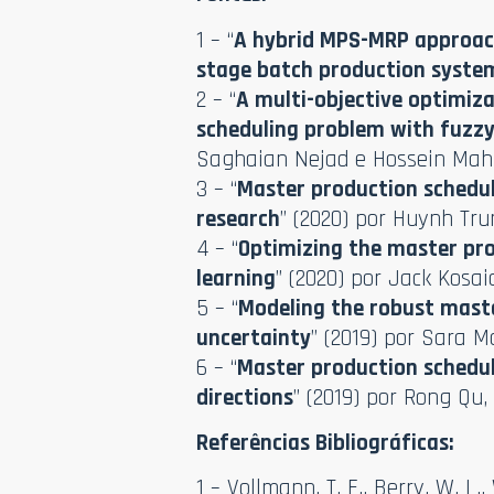
1 – “
A hybrid MPS-MRP approach
stage batch production syste
2 – “
A multi-objective optimiz
scheduling problem with fuzz
Saghaian Nejad e Hossein Mahl
3 – “
Master production scheduli
research
” (2020) por Huynh Tr
4 – “
Optimizing the master pr
learning
” (2020) por Jack Kosai
5 – “
Modeling the robust mast
uncertainty
” (2019) por Sara
6 – “
Master production schedul
directions
” (2019) por Rong Q
Referências Bibliográficas:
1 – Vollmann, T. E., Berry, W. L.,