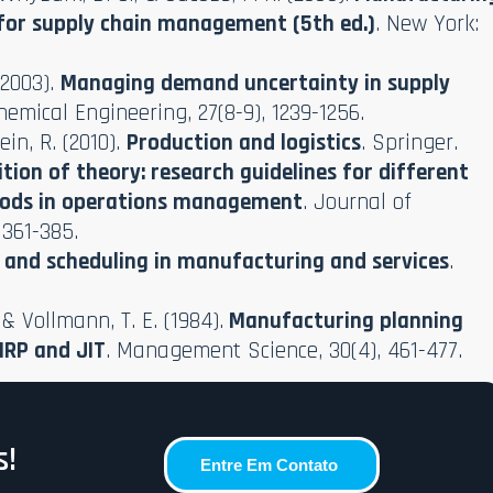
for supply chain management (5th ed.)
. New York:
(2003).
Managing demand uncertainty in supply
emical Engineering, 27(8-9), 1239-1256.
ein, R. (2010).
Production and logistics
. Springer.
ition of theory: research guidelines for different
hods in operations management
. Journal of
361-385.
 and scheduling in manufacturing and services
.
 & Vollmann, T. E. (1984).
Manufacturing planning
MRP and JIT
. Management Science, 30(4), 461-477.
s!
Entre Em Contato