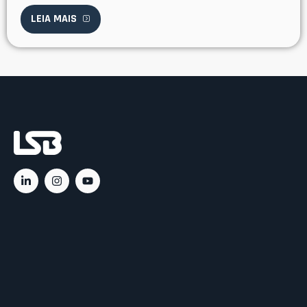
LEIA MAIS
Ac
C
C
Rá