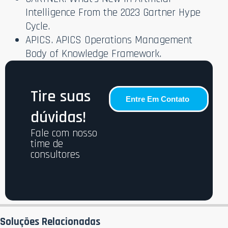
Intelligence From the 2023 Gartner Hype
Cycle.
APICS. APICS Operations Management
Body of Knowledge Framework.
Tire suas
Entre Em Contato
dúvidas!
Fale com nosso
time de
consultores
Soluções Relacionadas