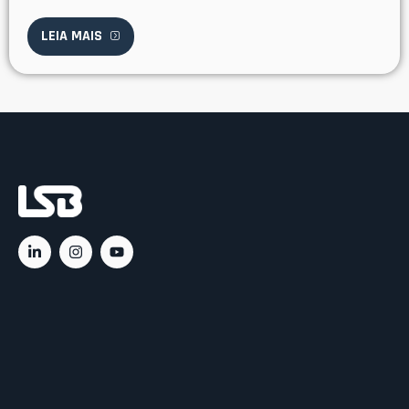
LEIA MAIS
Ac
C
C
Rá