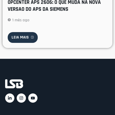
OPCENTER APS 2606: O QUE MUDA NA NOVA
VERSAO DO APS DA SIEMENS
1 mês ago
LEIA MAIS
Ac
C
C
Rá