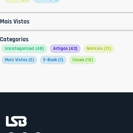
Mais Vistos
Categorias
Uncategorized
(48)
Artigos
(43)
Notícias
(11)
Mais Vistos
(2)
E-Book
(1)
Cases
(12)
Ac
C
C
Rá