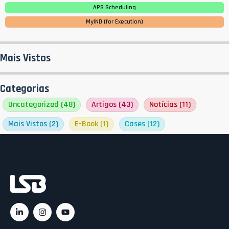
APS Scheduling
MyIND (for Execution)
Mais Vistos
Categorias
Uncategorized
(48)
Artigos
(43)
Notícias
(11)
Mais Vistos
(2)
E-Book
(1)
Cases
(12)
Ac
C
C
Rá