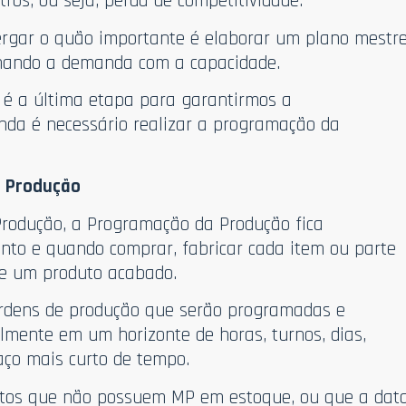
tros, ou seja, perda de competitividade.
rgar o quão importante é elaborar um plano mestr
nhando a demanda com a capacidade.
 é a última etapa para garantirmos a
Ainda é necessário realizar a programação da
 Produção
rodução, a Programação da Produção fica
nto e quando comprar, fabricar cada item ou parte
e um produto acabado.
ordens de produção que serão programadas e
lmente em um horizonte de horas, turnos, dias,
ço mais curto de tempo.
utos que não possuem MP em estoque, ou que a dat