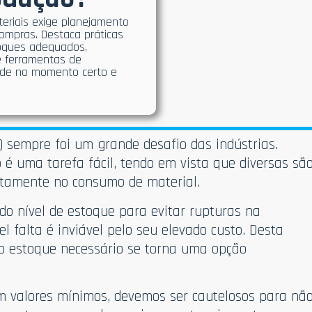
ateriais exige planejamento
ompras. Destaca práticas
toques adequados,
e ferramentas de
dade no momento certo e
) sempre foi um grande desafio das indústrias.
é uma tarefa fácil, tendo em vista que diversas sã
etamente no consumo de material.
o nível de estoque para evitar rupturas na
 falta é inviável pelo seu elevado custo. Desta
o estoque necessário se torna uma opção
 valores mínimos, devemos ser cautelosos para nã