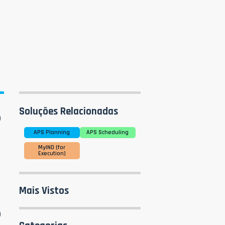
Soluções Relacionadas
o
APS Planning
APS Scheduling
MyIND (for
Execution)
Mais Vistos
o