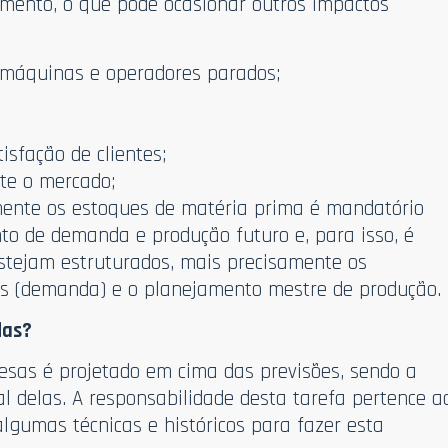
imento, o que pode ocasionar outros impactos
m máquinas e operadores parados;
isfação de clientes;
te o mercado;
nte os estoques de matéria prima é mandatório
o de demanda e produção futuro e, para isso, é
stejam estruturados, mais precisamente os
as (demanda) e o planejamento mestre de produção.
das?
as é projetado em cima das previsões, sendo a
l delas. A responsabilidade desta tarefa pertence a
algumas técnicas e históricos para fazer esta