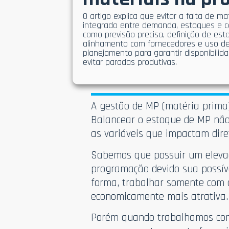
O artigo explica que evitar a falta de m
integrado entre demanda, estoques e c
como previsão precisa, definição de es
alinhamento com fornecedores e uso d
planejamento para garantir disponibili
evitar paradas produtivas.
A gestão de MP (matéria prima
Balancear o estoque de MP não 
as variáveis que impactam dir
Sabemos que possuir um elevad
programação devido sua possível
forma, trabalhar somente com 
economicamente mais atrativa.
Porém quando trabalhamos com