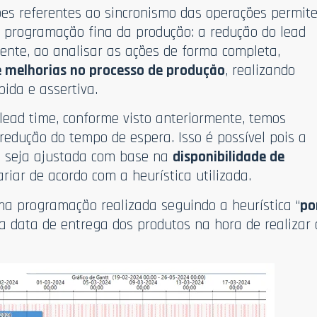
ões referentes ao sincronismo das operações permit
a programação fina da produção: a redução do lead
mente, ao analisar as ações de forma completa,
 e melhorias no processo de produção
, realizando
ida e assertiva.
 lead time, conforme visto anteriormente, temos
edução do tempo de espera. Isso é possível pois a
o seja ajustada com base na
disponibilidade de
riar de acordo com a heurística utilizada.
 programação realizada seguindo a heurística “
po
a a data de entrega dos produtos na hora de realizar 