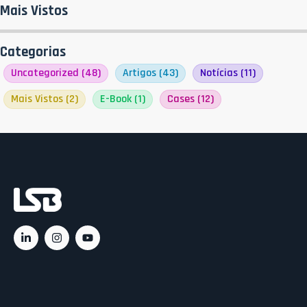
Mais Vistos
Categorias
Uncategorized
(48)
Artigos
(43)
Notícias
(11)
Mais Vistos
(2)
E-Book
(1)
Cases
(12)
Ac
C
C
Rá