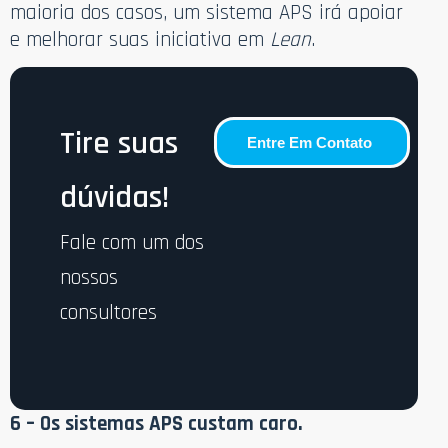
maioria dos casos, um sistema APS irá apoiar
e melhorar suas iniciativa em
Lean
.
Tire suas
Entre Em Contato
dúvidas!
Fale com um dos
nossos
consultores
6 – Os sistemas APS custam caro.