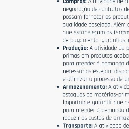
Compras:
A atividade de c
negociação de contratos d
possam fornecer os produt
qualidade desejada. Além 
que estabeleçam os termos 
de pagamento, garantias, 
Produção:
A atividade de 
primas em produtos acabad
para atender à demanda do
necessários estejam dispo
e otimizar o processo de p
Armazenamento:
A ativid
estoques de matérias-prim
importante garantir que 
para atender à demanda dos
reduzir os custos de arma
Transporte:
A atividade de