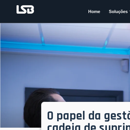
Home
Soluções
O papel da gest
cadeia de supri