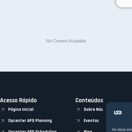
No Content Available
Acesso Rápido
Conteúdos
Página Inicial
Sobre Nós
Opcenter APS Planning
Eventos
Ao clicar e
Opcenter APS Scheduling
Blog