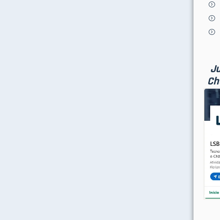
Ju
Ch