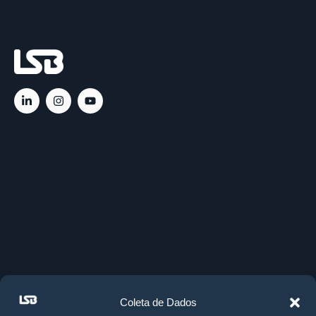
Ac
C
C
Rá
Coleta de Dados